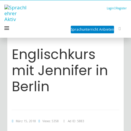
Login
Register
Sprachunterricht Anbieten
Englischkurs
mit Jennifer in
Berlin
März 15, 2018
Views: 5358
Ad ID: 5883