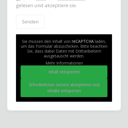
gelesen und akzeptiere sie.
Sie müssen den Inhalt von
reCAPTCHA
laden,
um das Formular abzuschicken. Bitte beachten
Sie, dass dabei Daten mit Drittanbietern
ausgetauscht werden.
Mehr Informationen
Inhalt entsperren
Erforderlichen Service akzeptieren und
Inhalte entsperren