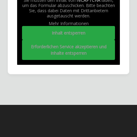
Sie müssen den Inhalt von
reCAPTCHA
laden,
um das Formular abzuschicken. Bitte beachten
Sie, dass dabei Daten mit Drittanbietern
ausgetauscht werden.
Mehr Informationen
Inhalt entsperren
Erforderlichen Service akzeptieren und
Inhalte entsperren