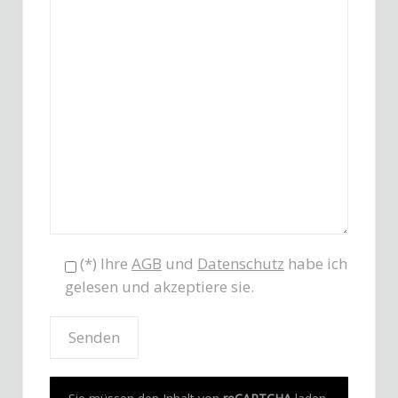
(*) Ihre
AGB
und
Datenschutz
habe ich
gelesen und akzeptiere sie.