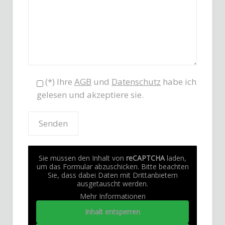
(*) Ihre
AGB
und
Datenschutz
habe ich
gelesen und akzeptiere sie.
Sie müssen den Inhalt von
reCAPTCHA
laden,
um das Formular abzuschicken. Bitte beachten
Sie, dass dabei Daten mit Drittanbietern
ausgetauscht werden.
Mehr Informationen
Inhalt entsperren