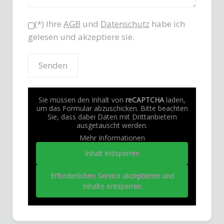
(*) Ihre
AGB
und
Datenschutz
habe ich
gelesen und akzeptiere sie.
Sie müssen den Inhalt von
reCAPTCHA
laden,
um das Formular abzuschicken. Bitte beachten
Sie, dass dabei Daten mit Drittanbietern
ausgetauscht werden.
Mehr Informationen
Inhalt entsperren
Erforderlichen Service akzeptieren und
Inhalte entsperren