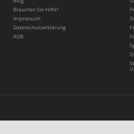
Blog
G
Brauchen Sie Hilfe?
P
Impressum
D
Datenschutzerklärung
F
AGB
F
S
O
S
U