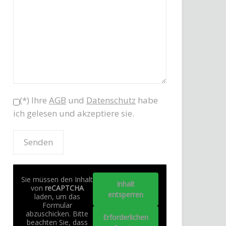
(*) Ihre
AGB
und
Datenschutz
habe
ich gelesen und akzeptiere sie.
Sie müssen den Inhalt
Inhalt
von
reCAPTCHA
entsperren
laden, um das
Formular
abzuschicken. Bitte
Erforderlichen
beachten Sie, dass