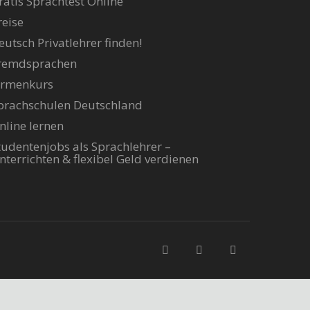
ratis Sprachtest Online
reise
eutsch Privatlehrer finden!
remdsprachen
irmenkurs
prachschulen Deutschland
nline lernen
tudentenjobs als Sprachlehrer –
nterrichten & flexibel Geld verdienen