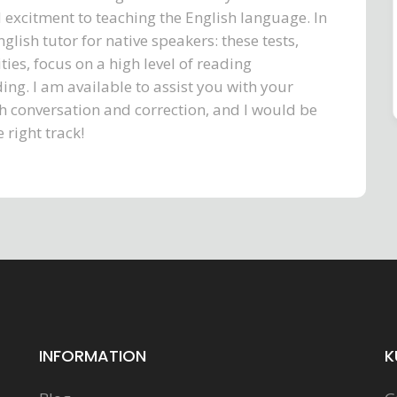
 excitment to teaching the English language. In
lish tutor for native speakers: these tests,
ies, focus on a high level of reading
. I am available to assist you with your
gh conversation and correction, and I would be
right track!
INFORMATION
K