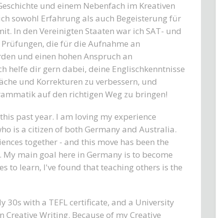
 Geschichte und einem Nebenfach im Kreativen
ch sowohl Erfahrung als auch Begeisterung für
it. In den Vereinigten Staaten war ich SAT- und
 Prüfungen, die für die Aufnahme an
erden und einen hohen Anspruch an
h helfe dir gern dabei, deine Englischkenntnisse
räche und Korrekturen zu verbessern, und
Grammatik auf den richtigen Weg zu bringen!
is past year. I am loving my experience
who is a citizen of both Germany and Australia.
riences together - and this move has been the
ll. My main goal here in Germany is to become
to learn, I've found that teaching others is the
y 30s with a TEFL certificate, and a University
n Creative Writing. Because of my Creative