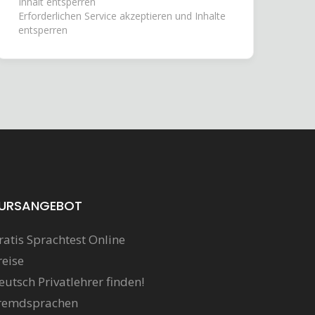
Inhalt entsperren
Erforderlichen Service akzeptieren und Inhalte
entsperren
URSANGEBOT
ratis Sprachtest Online
reise
eutsch Privatlehrer finden!
remdsprachen