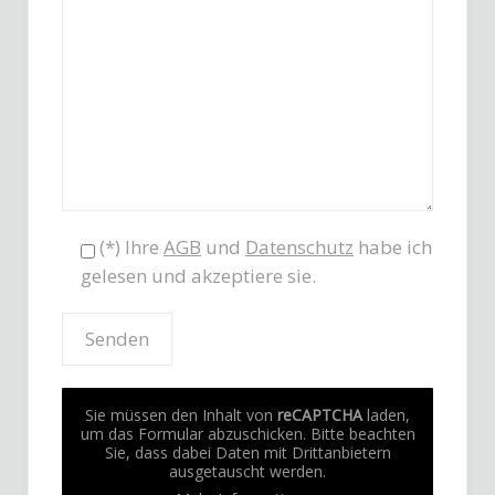
(*) Ihre
AGB
und
Datenschutz
habe ich
gelesen und akzeptiere sie.
Sie müssen den Inhalt von
reCAPTCHA
laden,
um das Formular abzuschicken. Bitte beachten
Sie, dass dabei Daten mit Drittanbietern
ausgetauscht werden.