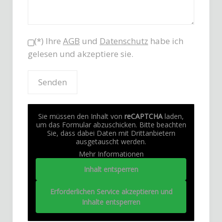
(*) Ihre
AGB
und
Datenschutz
habe ich
gelesen und akzeptiere sie.
Sie müssen den Inhalt von
reCAPTCHA
laden,
um das Formular abzuschicken. Bitte beachten
Sie, dass dabei Daten mit Drittanbietern
ausgetauscht werden.
Mehr Informationen
Inhalt entsperren
Erforderlichen Service akzeptieren und
Inhalte entsperren