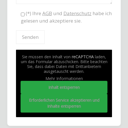
(*) Ihre
AGB
und
Datenschutz
habe ich
gelesen und akzeptiere sie.
Sie müssen den Inhalt von
reCAPTCHA
laden,
um das Formular abzuschicken. Bitte beachten
Sie, dass dabei Daten mit Drittanbietern
ausgetauscht werden.
Mehr Informationen
Inhalt entsperren
Erforderlichen Service akzeptieren und
Inhalte entsperren