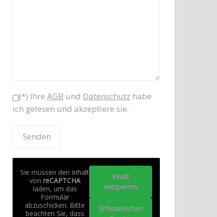
(*) Ihre
AGB
und
Datenschutz
habe
ich gelesen und akzeptiere sie.
Sie müssen den Inhalt
Inhalt
von
reCAPTCHA
entsperren
laden, um das
Formular
abzuschicken. Bitte
Erforderlichen
beachten Sie, dass