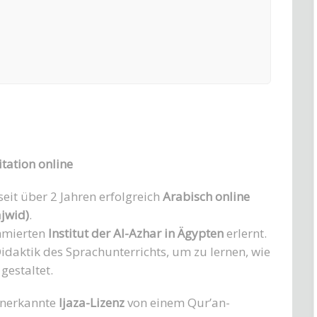
tation online
eit über 2 Jahren erfolgreich
Arabisch online
ajwid)
.
mmierten
Institut der Al-Azhar in Ägypten
erlernt.
Didaktik des Sprachunterrichts, um zu lernen, wie
gestaltet.
 anerkannte
Ijaza-Lizenz
von einem Qur’an-