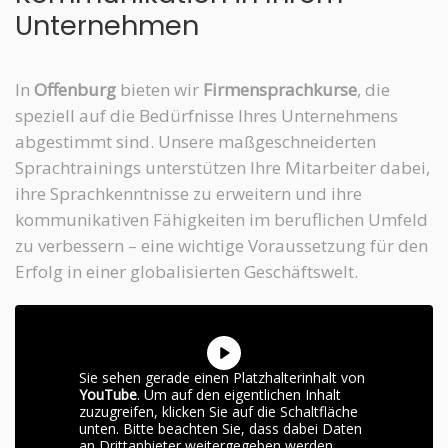
Unternehmen
In
Offenburg
bieten wir
Firmensprachkurse
, die
speziell auf die Bedürfnisse Ihres Unternehmens
abgestimmt sind. Unsere maßgeschneiderten
Sprachtrainings unterstützen Ihre Mitarbeiter dabei,
ihre Sprachkenntnisse zu erweitern und ihre
kommunikativen Fähigkeiten im beruflichen Umfeld
zu verbessern – eine wichtige Voraussetzung für den
Erfolg in einer globalisierten Geschäftswelt.
Sie sehen gerade einen Platzhalterinhalt von
YouTube
. Um auf den eigentlichen Inhalt
zuzugreifen, klicken Sie auf die Schaltfläche
unten. Bitte beachten Sie, dass dabei Daten
an Drittanbieter weitergegeben werden.