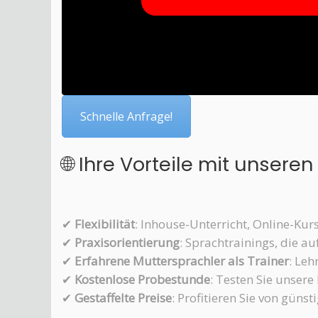
Schnelle Anfrage!
🌐 Ihre Vorteile mit unser
✔
Flexibilität
: Inhouse-Unterricht, Online-Ku
✔
Praxisorientierung
: Sprachtrainings, die a
✔
Erfahrene Muttersprachler als Trainer
: Leh
✔
Kostenlose Probestunde
: Testen Sie unsere
✔
Gestaffelte Preise
: Profitieren Sie von gün