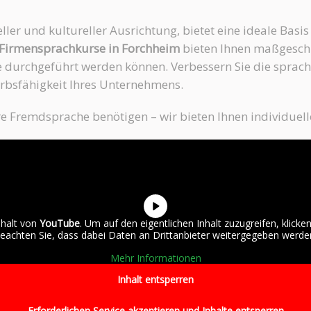
eller und kultureller Ausrichtung, bietet eine ideale Basi
Firmensprachkurse in Forchheim
bieten Ihnen maßgeschn
e durchgeführt werden können. Verbessern Sie die sprach
erbsfähigkeit Ihres Unternehmens.
ere Fremdsprache benötigen – wir bieten Ihnen individuel
nhalt von
YouTube
. Um auf den eigentlichen Inhalt zuzugreifen, klicken
eachten Sie, dass dabei Daten an Drittanbieter weitergegeben werde
Mehr Informationen
Inhalt entsperren
Erforderlichen Service akzeptieren und Inhalte entsperren