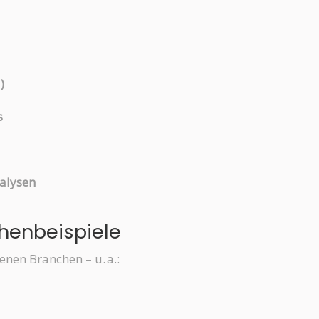
)
s
alysen
chenbeispiele
nen Branchen – u. a.: