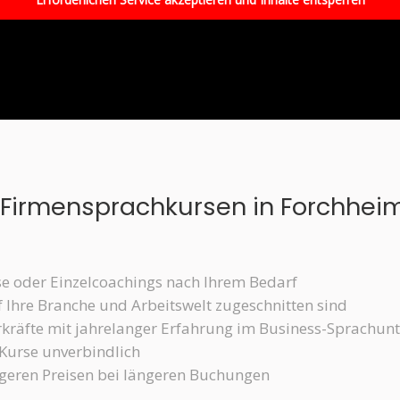
en Firmensprachkursen in Forchhei
rse oder Einzelcoachings nach Ihrem Bedarf
uf Ihre Branche und Arbeitswelt zugeschnitten sind
rkräfte mit jahrelanger Erfahrung im Business-Sprachunt
 Kurse unverbindlich
stigeren Preisen bei längeren Buchungen