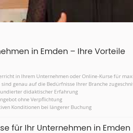
rnehmen in Emden – Ihre Vorteile
erricht in Ihrem Unternehmen oder Online-Kurse für ma
te sind genau auf die Bedürfnisse Ihrer Branche zugeschni
fundierter didaktischer Erfahrung
 Angebot ohne Verpflichtung
aktiven Konditionen bei längerer Buchung
urse für Ihr Unternehmen in Emden