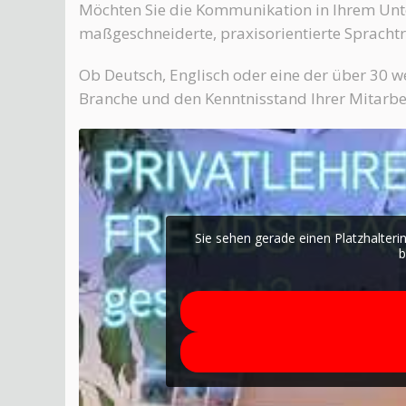
Möchten Sie die Kommunikation in Ihrem Unt
maßgeschneiderte, praxisorientierte Sprachtr
Ob Deutsch, Englisch oder eine der über 30 w
Branche und den Kenntnisstand Ihrer Mitarbe
Sie sehen gerade einen Platzhalteri
b