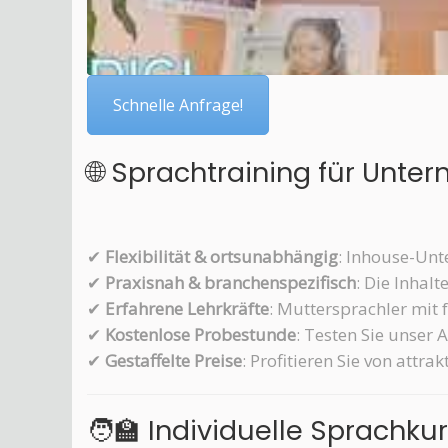
Schnelle Anfrage!
🌐 Sprachtraining für Unte
✔
Flexibilität & ortsunabhängig
: Inhouse-Unt
✔
Praxisnah & branchenspezifisch
: Die Inhal
✔
Erfahrene Lehrkräfte
: Muttersprachler mit 
✔
Kostenlose Probestunde
: Testen Sie unser
✔
Gestaffelte Preise
: Profitieren Sie von attr
🧑‍🏫 Individuelle Sprachk