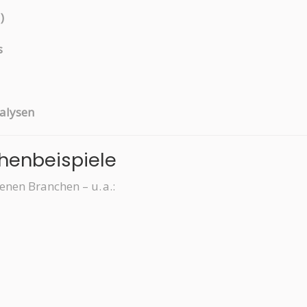
)
s
alysen
chenbeispiele
nen Branchen – u. a.: