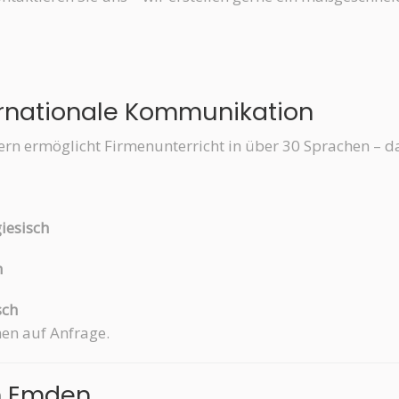
ternationale Kommunikation
ern ermöglicht Firmenunterricht in über 30 Sprachen – d
giesisch
h
sch
hen auf Anfrage.
in Emden