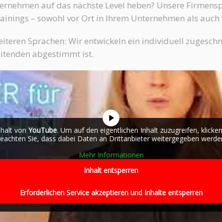
ernehmen auf das nächste Level heben? Unsere Firmens
ainings – sowohl vor Ort in Ihrem Unternehmen als auch f
eiteren Sprachen: Wir entwickeln ein individuell zugesch
itenden abgestimmt ist.
nhalt von
YouTube
. Um auf den eigentlichen Inhalt zuzugreifen, klicken
eachten Sie, dass dabei Daten an Drittanbieter weitergegeben werde
Mehr Informationen
Inhalt entsperren
Erforderlichen Service akzeptieren und Inhalte entsperren