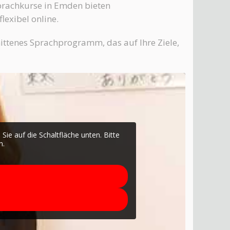
prachkurse in Emden bieten
lexibel online.
nittenes Sprachprogramm, das auf Ihre Ziele,
 Sie auf die Schaltfläche unten. Bitte
n.