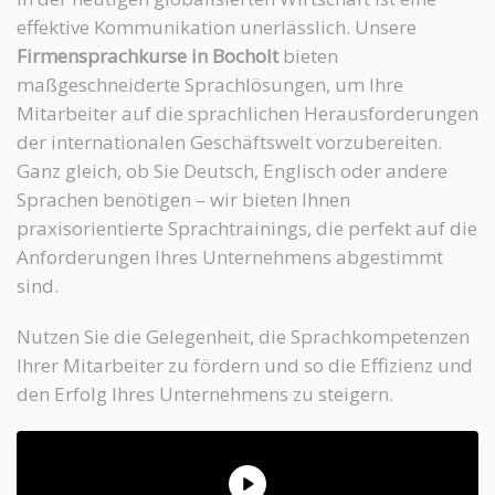
effektive Kommunikation unerlässlich. Unsere
Firmensprachkurse in Bocholt
bieten
maßgeschneiderte Sprachlösungen, um Ihre
Mitarbeiter auf die sprachlichen Herausforderungen
der internationalen Geschäftswelt vorzubereiten.
Ganz gleich, ob Sie Deutsch, Englisch oder andere
Sprachen benötigen – wir bieten Ihnen
praxisorientierte Sprachtrainings, die perfekt auf die
Anforderungen Ihres Unternehmens abgestimmt
sind.
Nutzen Sie die Gelegenheit, die Sprachkompetenzen
Ihrer Mitarbeiter zu fördern und so die Effizienz und
den Erfolg Ihres Unternehmens zu steigern.