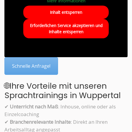
Mehr Informationen
Inhalt entsperren
Erforderlichen Service akzeptieren und
Inhalte entsperren
Schnelle Anfrage!
🌐Ihre Vorteile mit unseren
Sprachtrainings in Wuppertal
✔
Unterricht nach Maß
: Inhouse, online oder als
Einzelcoaching
✔
Branchenrelevante Inhalte
: Direkt an Ihren
Arbeitsalltag angepasst