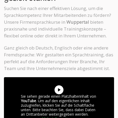
Suchen Sie nach einer effektiven Lösung, um die
Sprachkompetenz Ihrer Mitarbeitenden zu fördern?
Unsere Firmensprachkurse in
Wuppertal
bieten
praxisnahe und individuelle Trainingskonzepte –
flexibel online oder direkt in Ihrem Unternehmen.
Ganz gleich ob Deutsch, Englisch oder eine andere
Fremdsprache: Wir gestalten ein Sprachtraining, das
perfekt auf die Anforderungen Ihrer Branche, Ihr
Team und Ihre Unternehmensziele abgestimmt ist.
Sie sehen gerade einen Platzhalterinhalt von
YouTube
. Um auf den eigentlichen Inhalt
zuzugreifen, klicken Sie auf die Schaltfläche
unten. Bitte beachten Sie, dass dabei Daten
an Drittanbieter weitergegeben werden.