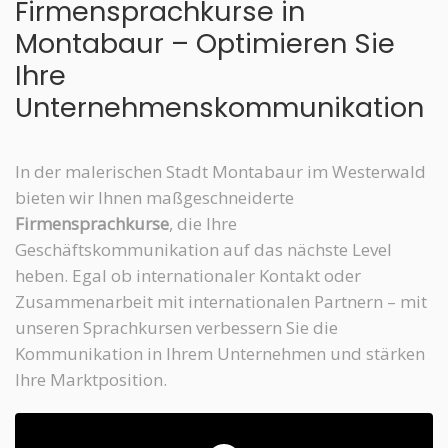
Firmensprachkurse in
Montabaur – Optimieren Sie
Ihre
Unternehmenskommunikation
In der malerischen Stadt Montabaur im Westerwald
bieten wir Ihnen maßgeschneiderte
Firmensprachkurse
, die Ihre
Geschäftskommunikation auf das nächste Level
heben. Egal ob internationaler Kontakt oder
Zusammenarbeit mit internationalen Partnern – mit
unseren Sprachkursen verbessern Sie die
Kommunikation in Ihrem Unternehmen und stärken
Ihre Marktposition.