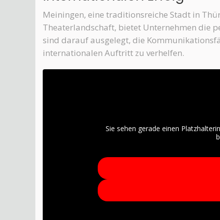
Meiningen, eine traditionsreiche Stadt in Thü
Theaterlandschaft, bietet Unternehmen die 
sind darauf ausgelegt, die Kommunikationsfä
internationalen Auftritt zu verhelfen.
Sie sehen gerade einen Platzhalteri
b