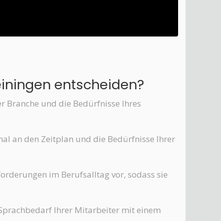
einingen entscheiden?
er Branche und die Bedürfnisse Ihres
imal an den Zeitplan und die Bedürfnisse Ihrer
forderungen im Berufsalltag vor, sodass sie
Sprachbedarf Ihrer Mitarbeiter mit einem