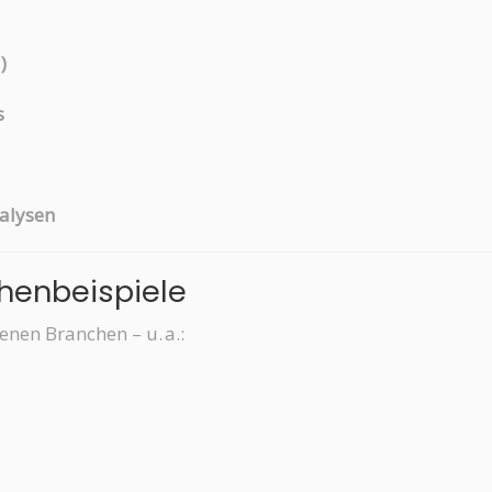
)
s
alysen
chenbeispiele
nen Branchen – u. a.: