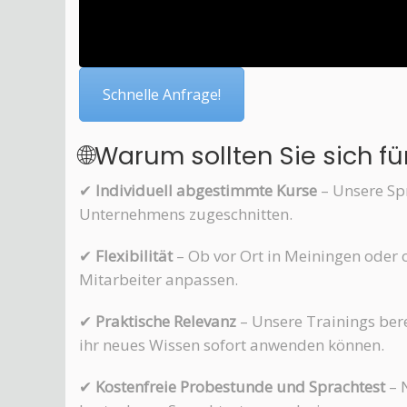
Schnelle Anfrage!
🌐Warum sollten Sie sich 
✔
Individuell abgestimmte Kurse
– Unsere Spr
Unternehmens zugeschnitten.
✔
Flexibilität
– Ob vor Ort in Meiningen oder o
Mitarbeiter anpassen.
✔
Praktische Relevanz
– Unsere Trainings bere
ihr neues Wissen sofort anwenden können.
✔
Kostenfreie Probestunde und Sprachtest
– 