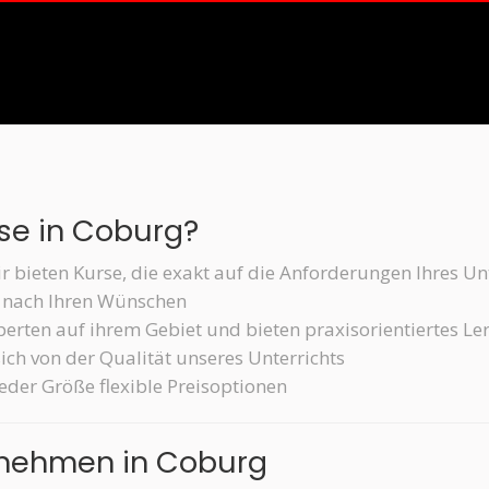
se in Coburg?
r bieten Kurse, die exakt auf die Anforderungen Ihres 
t nach Ihren Wünschen
perten auf ihrem Gebiet und bieten praxisorientiertes Le
ich von der Qualität unseres Unterrichts
eder Größe flexible Preisoptionen
ernehmen in Coburg