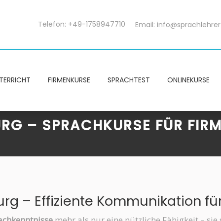
Telefon: +49-1758947710
Email:
info@sprachlehrer
TERRICHT
FIRMENKURSE
SPRACHTEST
ONLINEKURSE
RG – SPRACHKURSE FÜR FIRM
rg – Effiziente Kommunikation f
achkenntnisse
mehr als nur eine nützliche Fähigkeit – si