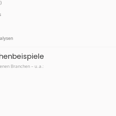
)
s
alysen
chenbeispiele
nen Branchen – u. a.: