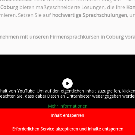
 Coburg
bieten maßgeschneiderte Lösungen, die Ihre
Kom
ieren. Setzen Sie auf
hochwertige Sprachschulungen
, u
ternehmen mit unseren Firmensprachkursen in Coburg vo
nhalt von
YouTube
. Um auf den eigentlichen Inhalt zuzugreifen, klicken
eachten Sie, dass dabei Daten an Drittanbieter weitergegeben werde
Mehr Informationen
Inhalt entsperren
Erforderlichen Service akzeptieren und Inhalte entsperren