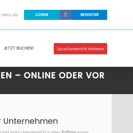
-aktiv.de
LOGIN
REGISTER
JETZT BUCHEN!
Sprachunterricht Anbieten
EN – ONLINE ODER VOR
ür Unternehmen
e sind entscheidend für den
Erfolg
eines