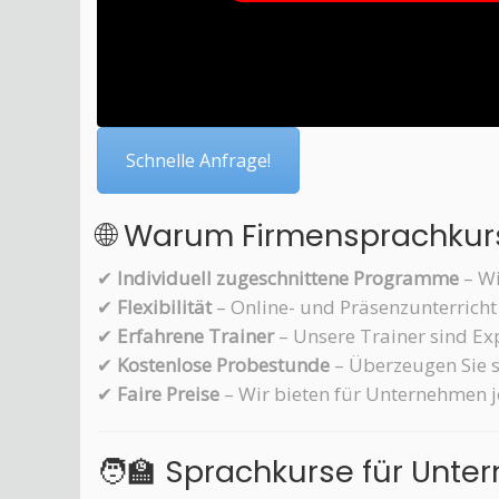
Schnelle Anfrage!
🌐 Warum Firmensprachkur
✔
Individuell zugeschnittene Programme
– Wi
✔
Flexibilität
– Online- und Präsenzunterrich
✔
Erfahrene Trainer
– Unsere Trainer sind Ex
✔
Kostenlose Probestunde
– Überzeugen Sie s
✔
Faire Preise
– Wir bieten für Unternehmen j
🧑‍🏫 Sprachkurse für Unt