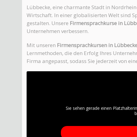
Lübbecke, eine charmante Stadt in Nordrhein-W
Wirtschaft. In einer globalisierten Welt sind
gestalten. Unsere
Firmensprachkurse in Lübb
Unternehmen verbessern.
Mit unseren
Firmensprachkursen in Lübbeck
Lernmethoden, die den Erfolg Ihres Unternehm
Firma angepasst, sodass Sie jederzeit von ein
Sie sehen gerade einen Platzhalteri
b