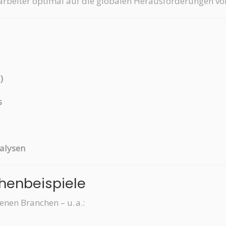
tarbeiter optimal auf die globalen Herausforderungen vo
)
s
alysen
chenbeispiele
nen Branchen – u. a.: