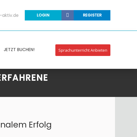
-aktiv.de
LOGIN
REGISTER
JETZT BUCHEN!
Sprachunterricht Anbieten
ERFAHRENE
onalem Erfolg