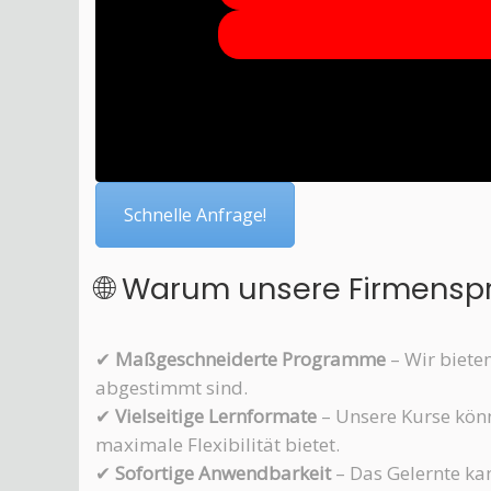
Schnelle Anfrage!
🌐 Warum unsere Firmenspr
✔
Maßgeschneiderte Programme
– Wir biete
abgestimmt sind.
✔
Vielseitige Lernformate
– Unsere Kurse könn
maximale Flexibilität bietet.
✔
Sofortige Anwendbarkeit
– Das Gelernte kan