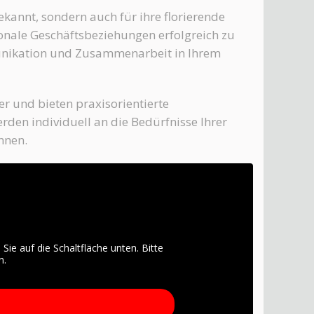
ekannt, sondern auch für ihre florierende
tionale Geschäftsbeziehungen erfolgreich zu
nikation und Zusammenarbeit in Ihrem
er und bieten praxisorientierte
rden individuell an die Bedürfnisse Ihrer
nnen.
 Sie auf die Schaltfläche unten. Bitte
n.