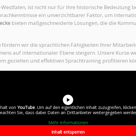
estfalen, ist nicht nur für ihre historische Bedeutung b
 Sprachkenntnisse ein unverzichtbarer Faktor, um interna
ecke
bieten maßgeschneiderte Lösungen, die die Kommu
e
fördern wir die sprachlichen Fähigkeiten Ihrer Mitarbeit
ens auf internationaler Ebene steigern. Unsere Kurse we
em gezielten und effektiven Sprachtraining profitieren kö
nhalt von
YouTube
. Um auf den eigentlichen Inhalt zuzugreifen, klicken
eachten Sie, dass dabei Daten an Drittanbieter weitergegeben werde
Mehr Informationen
Inhalt entsperren