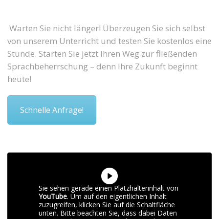
Warten Sie nicht länger! Überzeugen Sie sich selbst
von unserem Unterricht und testen Sie kostenlos eine
Stunde. Starten Sie jetzt Ihren Weg zur fließenden
Sprachbeherrschung – denn Ihre Zukunft beginnt
heute!
Schnelle Anfrage!
Sie sehen gerade einen Platzhalterinhalt von
YouTube
. Um auf den eigentlichen Inhalt
zuzugreifen, klicken Sie auf die Schaltfläche
unten. Bitte beachten Sie, dass dabei Daten