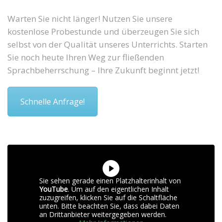
Warten Sie nicht länger! Nutzen Sie unsere
kostenlose Probestunde und überzeugen Sie sich
selbst von der Qualität unseres Unterrichts. Starten
Sie noch heute Ihren Weg zur fließenden
Sprachbeherrschung – Ihre Zukunft beginnt jetzt!
Schnelle Anfrage!
Sie sehen gerade einen Platzhalterinhalt von
YouTube
. Um auf den eigentlichen Inhalt
zuzugreifen, klicken Sie auf die Schaltfläche
unten. Bitte beachten Sie, dass dabei Daten
an Drittanbieter weitergegeben werden.