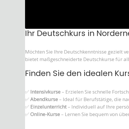
Ihr Deutschkurs in Norderney
Möchten Sie Ihre Deutschkenntnisse gezielt ve
bietet maßgeschneiderte Deutschkurse für all
Finden Sie den idealen Kurs
✅
Intensivkurse
– Erzielen Sie schnelle Fortsc
✅
Abendkurse
– Ideal für Berufstätige, die n
✅
Einzelunterricht
– Individuell auf Ihre pers
✅
Online-Kurse
– Lernen Sie bequem von über