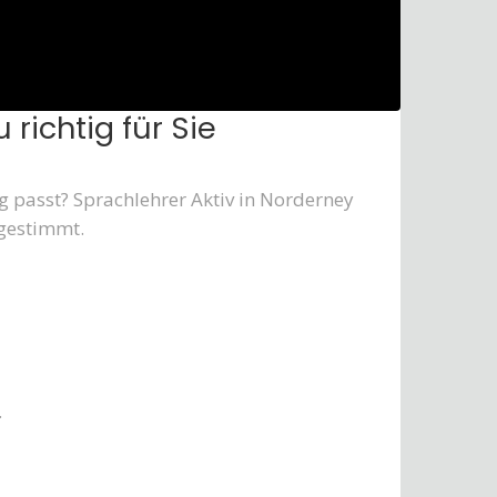
 richtig für Sie
ag passt? Sprachlehrer Aktiv in Norderney
bgestimmt.
.