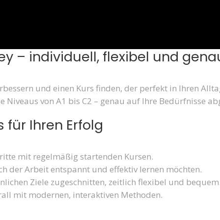
 – individuell, flexibel und genau
rbessern und einen Kurs finden, der perfekt in Ihren Allt
e Niveaus von A1 bis C2 – genau auf Ihre Bedürfnisse a
 für Ihren Erfolg
hritte mit regelmäßig startenden Kursen.
ach der Arbeit entspannt und effektiv lernen möchten.
önlichen Ziele zugeschnitten, zeitlich flexibel und bequem
all mit modernen, interaktiven Methoden.