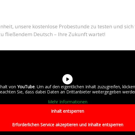
enheit, unsere kostenlose Probestunde zu testen und sich
u fließendem Deutsch – Ihre Zukunft wartet!
nhalt von
YouTube
. Um auf den eigentlichen Inhalt zuzugreifen, klicken
eachten Sie, dass dabei Daten an Drittanbieter weitergegeben werde
Mehr Informationen
Inhalt entsperren
Erforderlichen Service akzeptieren und Inhalte entsperren